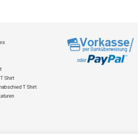
es
t
T Shirt
abschied T Shirt
katuren