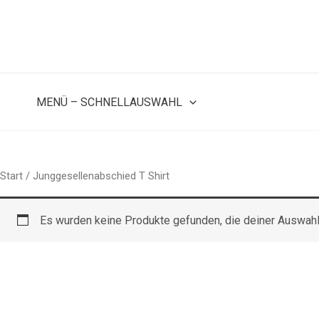
Zum
Inhalt
springen
MENÜ – SCHNELLAUSWAHL
Start
/ Junggesellenabschied T Shirt
Es wurden keine Produkte gefunden, die deiner Auswahl