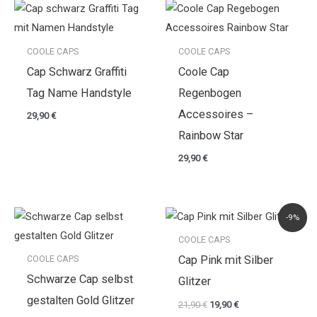
COOLE CAPS
COOLE CAPS
Cap Schwarz Graffiti
Coole Cap
Tag Name Handstyle
Regenbogen
Accessoires –
29,90
€
Rainbow Star
29,90
€
Ursprünglicher
Aktueller
-9%
Preis
Preis
war:
ist:
COOLE CAPS
21,90 €
19,90 €.
COOLE CAPS
Cap Pink mit Silber
Schwarze Cap selbst
Glitzer
gestalten Gold Glitzer
21,90
€
19,90
€