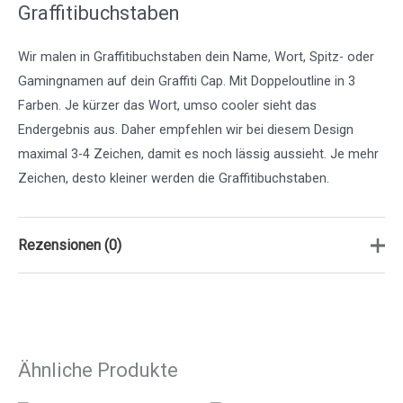
Graffitibuchstaben
Wir malen in Graffitibuchstaben dein Name, Wort, Spitz- oder
Gamingnamen auf dein Graffiti Cap. Mit Doppeloutline in 3
Farben. Je kürzer das Wort, umso cooler sieht das
Endergebnis aus. Daher empfehlen wir bei diesem Design
maximal 3-4 Zeichen, damit es noch lässig aussieht. Je mehr
Zeichen, desto kleiner werden die Graffitibuchstaben.
Rezensionen (0)
Es gibt noch keine Rezensionen.
Nur angemeldete Kunden, die dieses Produkt gekauft haben,
Ähnliche Produkte
dürfen eine Rezension abgeben.