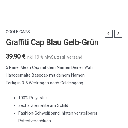
COOLE CAPS
Graffiti
Graffiti Cap Blau Gelb-Grün
Cap
Blau
39,90
€
Gelb-
inkl. 19 % MwSt, zzgl. Versand
Grün
5 Panel Mesh Cap mit dem Namen Deiner Wahl.
Menge
Handgemalte Basecap mit deinem Namen.
Fertig in 3-5 Werktagen nach Geldeingang.
100% Polyester.
sechs Ziernähte am Schild
Fashion-Schweißband, hinten verstellbarer
Patentverschluss